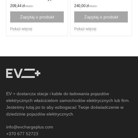
209,44
zł
240,00
zł
brutto
brutto
Zapytaj o produkt
Zapytaj o produkt
Pokaż więcej
Pokaż więcej
EV + dostarcza stacje i kable do ładowania pojazdów
elektrycznych właścicielom samochodów elektrycznych lub firm.
Jesteśmy tutaj po to aby wzbogacać Twoje doświadczenie w
dziedzinie pojazdów elektrycznych.
info@evchargeplus.com
+370 677 52723