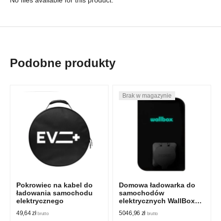
No files available for this product.
Podobne produkty
Pokrowiec na kabel do
Domowa ładowarka do
ładowania samochodu
samochodów
elektrycznego
elektrycznych WallBox
Copper SB EV Typ 2
49,64
zł
5046,96
zł
brutto
brutto