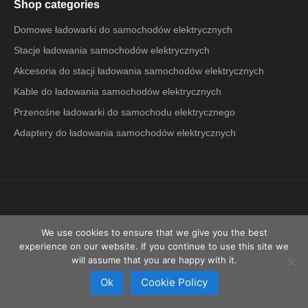
Shop categories
Domowe ładowarki do samochodów elektrycznych
Stacje ładowania samochodów elektrycznych
Akcesoria do stacji ładowania samochodów elektrycznych
Kable do ładowania samochodów elektrycznych
Przenośne ładowarki do samochodu elektrycznego
Adaptery do ładowania samochodów elektrycznych
We use cookies to ensure that we give you the best
EV + Baltics
EV + International
EV + USA
experience on our website. If you continue to use this site we
will assume that you are happy with it.
Ok
Cookie Policy
© 2026 EV Charge +