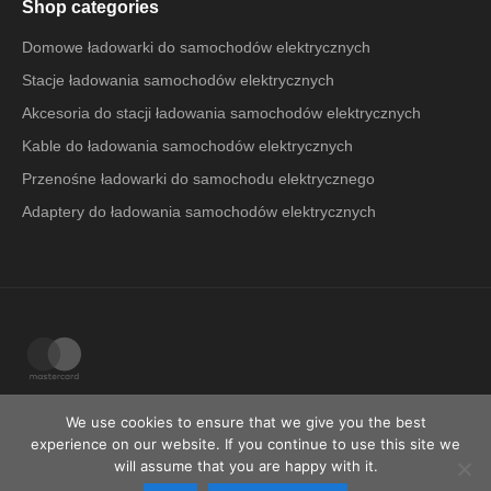
Shop categories
Domowe ładowarki do samochodów elektrycznych
Stacje ładowania samochodów elektrycznych
Akcesoria do stacji ładowania samochodów elektrycznych
Kable do ładowania samochodów elektrycznych
Przenośne ładowarki do samochodu elektrycznego
Adaptery do ładowania samochodów elektrycznych
We use cookies to ensure that we give you the best
EV + Baltics
EV + International
EV + USA
experience on our website. If you continue to use this site we
will assume that you are happy with it.