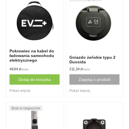
Pokrowiec na kabel do
ładowania samochodu
Gniazdo żeńskie typu 2
elektrycznego
Duosida
49,64
zł
211,34
zł
brutto
brutto
Dodaj do koszyka
Zapytaj o produkt
Pokaż więcej
Pokaż więcej