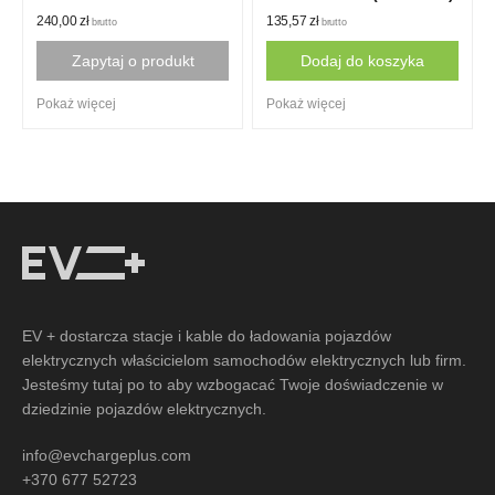
240,00
zł
135,57
zł
brutto
brutto
Zapytaj o produkt
Dodaj do koszyka
Pokaż więcej
Pokaż więcej
EV + dostarcza stacje i kable do ładowania pojazdów
elektrycznych właścicielom samochodów elektrycznych lub firm.
Jesteśmy tutaj po to aby wzbogacać Twoje doświadczenie w
dziedzinie pojazdów elektrycznych.
info@evchargeplus.com
+370 677 52723