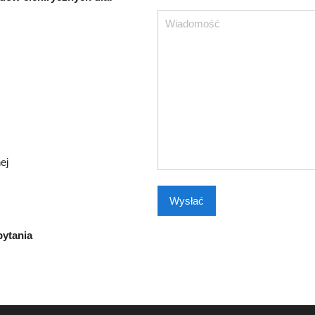
ej
Please leave this field empty.
pytania