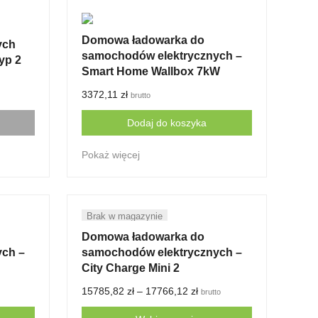
Domowa ładowarka do
ych
samochodów elektrycznych –
yp 2
Smart Home Wallbox 7kW
3372,11
zł
brutto
Dodaj do koszyka
Pokaż więcej
Domowa ładowarka do
ych –
samochodów elektrycznych –
City Charge Mini 2
15785,82
zł
–
17766,12
zł
brutto