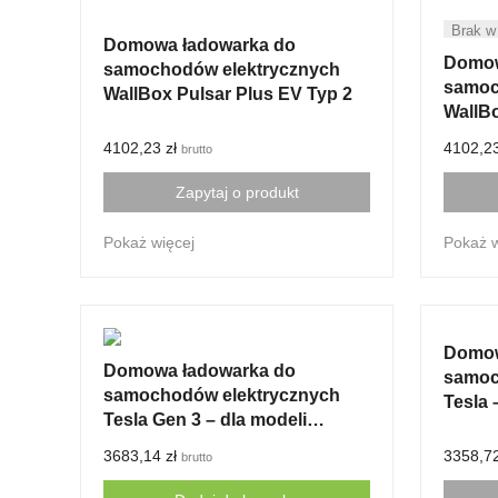
Domowa ładowarka do
Domow
samochodów elektrycznych
samoc
WallBox Pulsar Plus EV Typ 2
WallBo
4102,23
zł
4102,2
brutto
Zapytaj o produkt
Pokaż więcej
Pokaż w
Domow
Domowa ładowarka do
samoc
samochodów elektrycznych
Tesla 
Tesla Gen 3 – dla modeli
amery
europejskich
3683,14
zł
3358,7
brutto