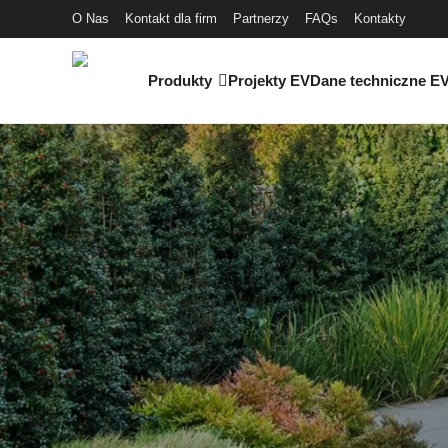
O Nas
Kontakt dla firm
Partnerzy
FAQs
Kontakty
Produkty
Projekty EV
Dane techniczne E