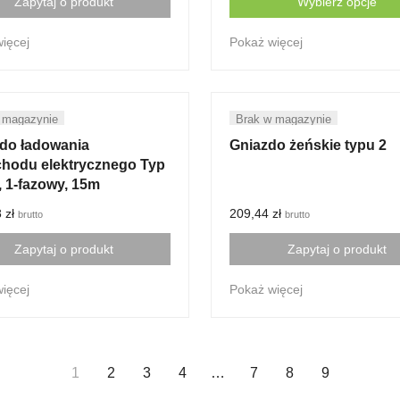
Zapytaj o produkt
Wybierz opcje
This
ięcej
Pokaż więcej
product
has
multiple
variants.
The
 do ładowania
options
Gniazdo żeńskie typu 2
hodu elektrycznego Typ
may
, 1-fazowy, 15m
be
chosen
8
zł
209,44
zł
brutto
brutto
on
the
Zapytaj o produkt
Zapytaj o produkt
product
page
ięcej
Pokaż więcej
1
2
3
4
…
7
8
9