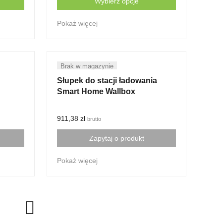
Wybierz opcje
This
Pokaż więcej
product
has
multiple
variants.
The
options
Słupek do stacji ładowania
may
Smart Home Wallbox
be
chosen
911,38
zł
brutto
on
the
Zapytaj o produkt
product
page
Pokaż więcej