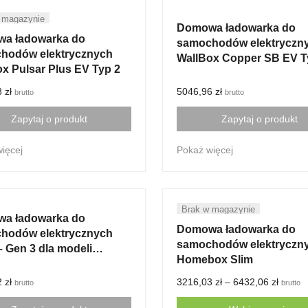
Domowa ładowarka do
a ładowarka do
samochodów elektryczn
hodów elektrycznych
WallBox Copper SB EV T
x Pulsar Plus EV Typ 2
3
zł
5046,96
zł
brutto
brutto
Zapytaj o produkt
Zapytaj o produkt
ięcej
Pokaż więcej
a ładowarka do
Domowa ładowarka do
hodów elektrycznych
samochodów elektryczn
– Gen 3 dla modeli
Homebox Slim
kańskich
2
zł
3216,03
zł
–
6432,06
zł
brutto
brutto