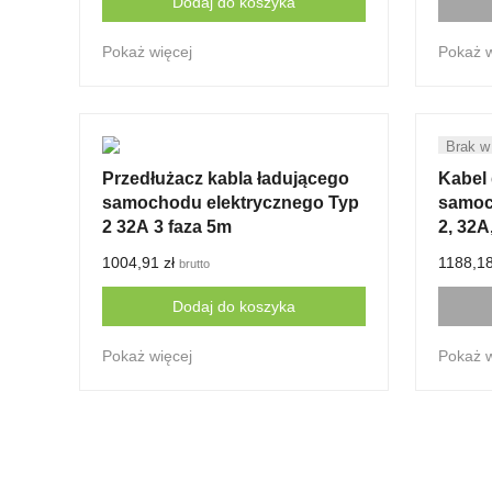
Dodaj do koszyka
Pokaż więcej
Pokaż w
Przedłużacz kabla ładującego
Kabel
samochodu elektrycznego Typ
samoc
2 32A 3 faza 5m
2, 32A
1004,91
zł
1188,1
brutto
Dodaj do koszyka
Pokaż więcej
Pokaż w