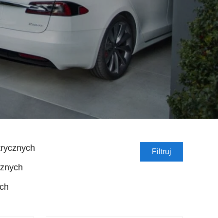
trycznych
Filtruj
cznych
ych