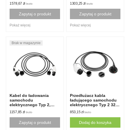
32A, 3-fazowy, 20m
32A, 3-fazowy, 15m
1578,67
zł
1303,25
zł
brutto
brutto
Zapytaj o produkt
Zapytaj o produkt
Pokaż więcej
Pokaż więcej
Kabel do ładowania
Przedłużacz kabla
samochodu
ładującego samochodu
elektrycznego Typ 2,
elektrycznego Typ 2 32A
32A, 1-fazowy, 15m,
1 faza 5m
1157,85
zł
853,15
zł
brutto
brutto
Duosida
Zapytaj o produkt
Dodaj do koszyka