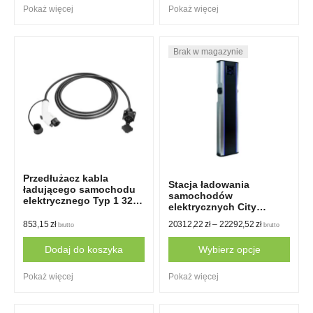
Pokaż więcej
Pokaż więcej
Przedłużacz kabla
Stacja ładowania
ładującego samochodu
samochodów
elektrycznego Typ 1 32A
elektrycznych City
1 faza 5m
Charge V2
853,15
zł
20312,22
zł
–
22292,52
zł
brutto
brutto
Dodaj do koszyka
Wybierz opcje
This
Pokaż więcej
Pokaż więcej
product
has