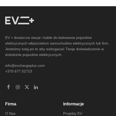
EV + dostarcza stacje i kable do ładowania pojazdów
elektrycznych właścicielom samochodów elektrycznych lub firm.
Jesteśmy tutaj po to aby wzbogacać Twoje doświadczenie w
dziedzinie pojazdów elektrycznych.
info@evchargeplus.com
+370 677 52723
Firma
Informacje
O Nas
Projekty EV