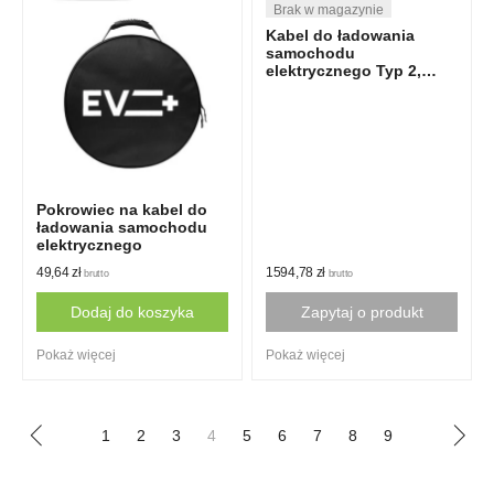
multiple
variants.
Kabel do ładowania
The
samochodu
elektrycznego Typ 2,
options
32A, 1-fazowy, 8m,
may
Phoenix Contact
be
chosen
on
the
Pokrowiec na kabel do
product
ładowania samochodu
elektrycznego
page
49,64
zł
1594,78
zł
brutto
brutto
Dodaj do koszyka
Zapytaj o produkt
Pokaż więcej
Pokaż więcej
1
2
3
4
5
6
7
8
9