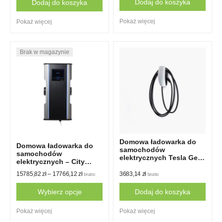
Dodaj do koszyka
Dodaj do koszyka
Pokaż więcej
Pokaż więcej
Domowa ładowarka do
Domowa ładowarka do
samochodów
samochodów
elektrycznych Tesla Gen
elektrycznych – City
3 – dla modeli
Charge Mini 2
europejskich
15785,82
zł
–
17766,12
zł
3683,14
zł
brutto
brutto
Wybierz opcje
Dodaj do koszyka
This
Pokaż więcej
Pokaż więcej
product