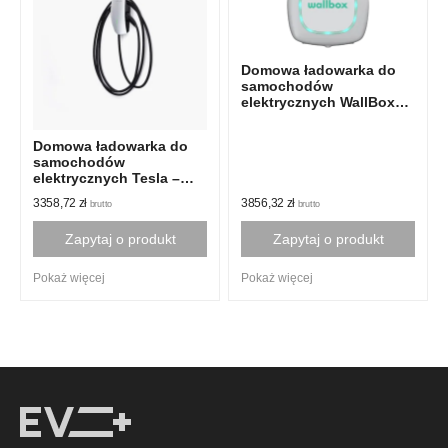
The
options
may
be
Domowa ładowarka do
samochodów
chosen
elektrycznych WallBox
on
Pulsar Plus EV Typ 1
the
Domowa ładowarka do
product
samochodów
elektrycznych Tesla –
page
Gen 3 dla modeli
3856,32
zł
3358,72
zł
brutto
brutto
amerykańskich
Zapytaj o produkt
Zapytaj o produkt
Pokaż więcej
Pokaż więcej