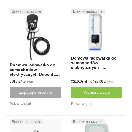
has
multiple
variants.
The
options
may
be
chosen
on
Domowa ładowarka do
the
samochodów
Domowa ładowarka do
elektrycznych –
product
samochodów
Homebox Slim
elektrycznych Duosida
page
EV typ 1
2015,24
zł
3216,03
zł
–
6432,06
zł
brutto
brutto
Zapytaj o produkt
Wybierz opcje
This
Pokaż więcej
Pokaż więcej
product
has
multiple
variants.