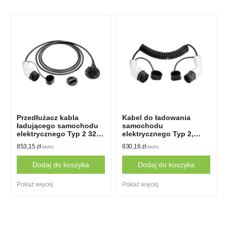
Przedłużacz kabla
Kabel do ładowania
ładującego samochodu
samochodu
elektrycznego Typ 2 32A
elektrycznego Typ 2,
1 faza 5m
32A, 1-fazowy, 8m,
853,15
zł
830,16
zł
brutto
brutto
Spiralny
Dodaj do koszyka
Dodaj do koszyka
Pokaż więcej
Pokaż więcej