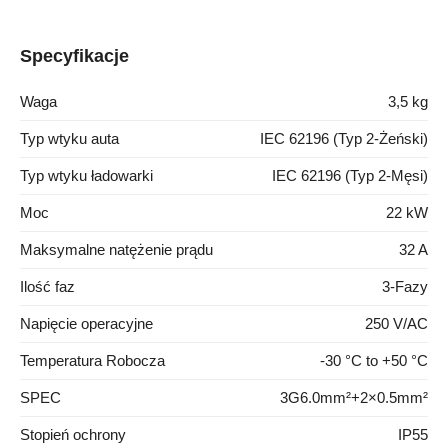
Specyfikacje
Waga
3,5 kg
Typ wtyku auta
IEC 62196 (Typ 2-Żeński)
Typ wtyku ładowarki
IEC 62196 (Typ 2-Męsi)
Moc
22 kW
Maksymalne natężenie prądu
32 A
Ilość faz
3-Fazy
Napięcie operacyjne
250 V/AC
Temperatura Robocza
-30 °C to +50 °C
SPEC
3G6.0mm²+2×0.5mm²
Stopień ochrony
IP55