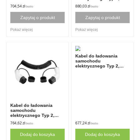
Duosida
16A, 1-fazowy, 5m,
704,54
zł
880,03
zł
brutto
brutto
Spiralny, Duosida
Zapytaj o produkt
Zapytaj o produkt
Pokaż więcej
Pokaż więcej
Kabel do ładowania
samochodu
elektrycznego Typ 2,
16A, 3-fazowy, 5m, EV+
Kabel do ładowania
samochodu
elektrycznego Typ 2,
16A, 1-fazowy, 8m,
764,62
zł
677,24
zł
brutto
brutto
Spiralny
Dodaj do koszyka
Dodaj do koszyka