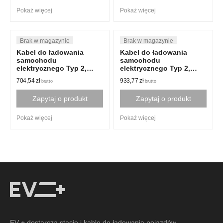
Pokaż więcej
Pokaż więcej
Kabel do ładowania
Kabel do ładowania
samochodu
samochodu
elektrycznego Typ 2,
elektrycznego Typ 2,
16A, 1-fazowy, 8m
16A, 1-fazowy,10m
704,54
zł
933,77
zł
brutto
brutto
Zapytaj o produkt
Zapytaj o produkt
Pokaż więcej
Pokaż więcej
EV + dostarcza stacje i kable do ładowania pojazdów