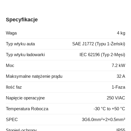
Specyfikacje
Waga
4 kg
Typ wtyku auta
SAE J1772 (Typu 1-Żeński)
Typ wtyku ładowarki
IEC 62196 (Typ 2-Męsi)
Moc
7.2 kW
Maksymalne natężenie prądu
32 A
Ilość faz
1-Faza
Napięcie operacyjne
250 V/AC
Temperatura Robocza
-30 °C to +50 °C
SPEC
3G6.0mm²+2×0.5mm²
Stopień ochrony
IP55