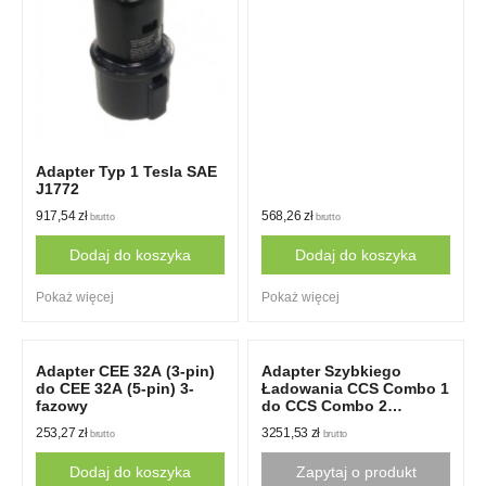
Adapter Typ 1 Tesla SAE
J1772
917,54
zł
568,26
zł
brutto
brutto
Dodaj do koszyka
Dodaj do koszyka
Pokaż więcej
Pokaż więcej
Adapter CEE 32A (3-pin)
Adapter Szybkiego
do CEE 32A (5-pin) 3-
Ładowania CCS Combo 1
fazowy
do CCS Combo 2
Duosida
253,27
zł
3251,53
zł
brutto
brutto
Dodaj do koszyka
Zapytaj o produkt