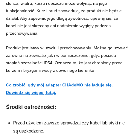
słońca, wiatru, kurzu i deszczu może wpłynąć na jego
funkcjonalność. Kurz i brud spowodują, że produkt nie będzie
działał. Aby zapewnić jego długą żywotność, upewnij się, że
kabel nie jest skręcony ani nadmiernie wygięty podczas
przechowywania
Produkt jest łatwy w użyciu i przechowywaniu. Można go używać
zarówno na zewnątrz jak i w pomieszczeniu, gdyż posiada
stopień szczelności IP54. Oznacza to, że jest chroniony przed
kurzem i bryzgami wody z dowolnego kierunku
Co zrobić, gdy mój adapter CHAdeMO nie ładuje się.
Dowiedz się więcej tutaj.
Środki ostrożności
:
Przed użyciem zawsze sprawdzaj czy kabel lub styki nie
są uszkodzone.