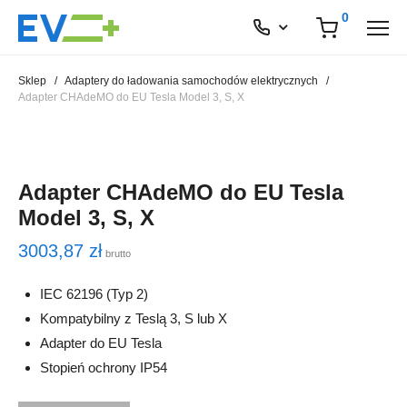
0
Sklep
/
Adaptery do ładowania samochodów elektrycznych
/
Adapter CHAdeMO do EU Tesla Model 3, S, X
Adapter CHAdeMO do EU Tesla
Model 3, S, X
3003,87
zł
brutto
IEC 62196 (Typ 2)
Kompatybilny z Teslą 3, S lub X
Adapter do EU Tesla
Stopień ochrony IP54