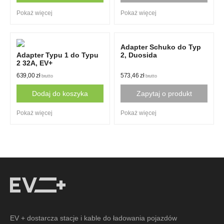
Pokaż więcej
Pokaż więcej
Adapter Schuko do Typ
Adapter Typu 1 do Typu
2, Duosida
2 32A, EV+
639,00
zł
573,46
zł
brutto
brutto
Dodaj do koszyka
Zapytaj o produkt
Pokaż więcej
Pokaż więcej
EV + dostarcza stacje i kable do ładowania pojazdów