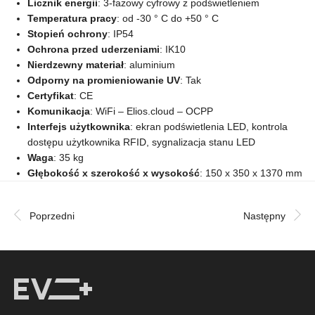
Licznik energii
: 3-fazowy cyfrowy z podświetleniem
Temperatura pracy
: od -30 ° C do +50 ° C
Stopień ochrony
: IP54
Ochrona przed uderzeniami
: IK10
Nierdzewny materiał
: aluminium
Odporny na promieniowanie UV
: Tak
Certyfikat
: CE
Komunikacja
: WiFi – Elios.cloud – OCPP
Interfejs użytkownika
: ekran podświetlenia LED, kontrola
dostępu użytkownika RFID, sygnalizacja stanu LED
Waga
: 35 kg
Głębokość x szerokość x wysokość
: 150 x 350 x 1370 mm
Poprzedni
Następny