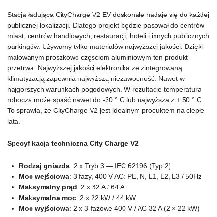
Stacja ładująca CityCharge V2 EV doskonale nadaje się do każdej
publicznej lokalizacji. Dlatego projekt będzie pasował do centrów
miast, centrów handlowych, restauracji, hoteli i innych publicznych
parkingów. Używamy tylko materiałów najwyższej jakości. Dzięki
malowanym proszkowo częściom aluminiowym ten produkt
przetrwa. Najwyższej jakości elektronika ze zintegrowaną
klimatyzacją zapewnia najwyższą niezawodność. Nawet w
najgorszych warunkach pogodowych. W rezultacie temperatura
robocza może spaść nawet do -30 ° C lub najwyższa z + 50 ° C.
To sprawia, że CityCharge V2 jest idealnym produktem na ciepłe
lata.
Specyfikacja techniczna City Charge V2
Rodzaj gniazda
: 2 x Tryb 3 — IEC 62196 (Typ 2)
Moc wejściowa
: 3 fazy, 400 V AC: PE, N, L1, L2, L3 / 50Hz
Maksymalny prąd
: 2 x 32 A / 64 A.
Maksymalna moc
: 2 x 22 kW / 44 kW
Moc wyjściowa
: 2 x 3-fazowe 400 V / AC 32 A (2 × 22 kW)